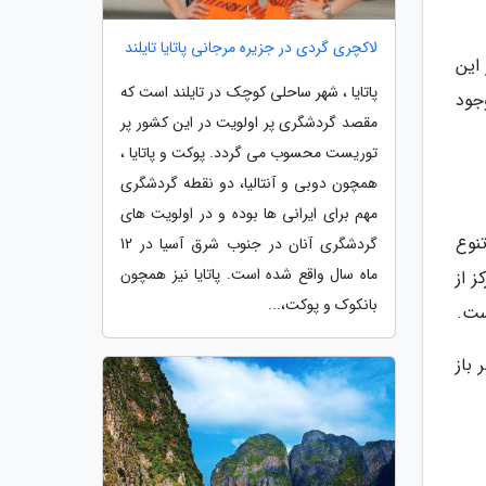
لاکچری گردی در جزیره مرجانی پاتایا تایلند
این
پاتایا ، شهر ساحلی کوچک در تایلند است که
جود
مقصد گردشگری پر اولویت در این کشور پر
توریست محسوب می گردد. پوکت و پاتایا ،
همچون دوبی و آنتالیا، دو نقطه گردشگری
مهم برای ایرانی ها بوده و در اولویت های
شتن تنوع
گردشگری آنان در جنوب شرق آسیا در 12
ماه سال واقع شده است. پاتایا نیز همچون
 از
بانکوک و پوکت،...
ست.
تا 21 عصر و در روزهای یکشنبه از ساعت 11 صبح تا 19 عصر باز