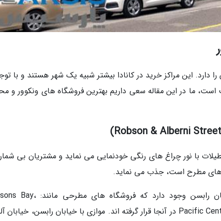
را دارد. این مراکز خرید در کانادا بیشتر شبیه یک شهر هستند و با توج
ت است، ما در این مقاله سعی داریم بهترین فروشگاه های ونکوور و مح
طیلات با نور چراغ های رنگی خودنمایی می نماید و مشتریان بی شماری
ندهای مطرح است، جذب می نماید.
بیش از 100 فروشگاه و رستوران در امتداد خیابان رابسن وجود دارد که فروشگاه ه
Nordstrom، Holt Renfrew و مرکز خرید Pacific Center Mall در آنجا قرار گرفته اند. موازی با خیابان رابسن، خیابا