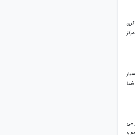
کزی
رکز
یار
شما
 می
ع و