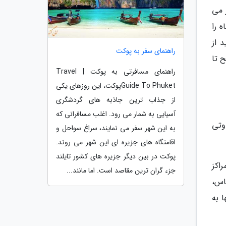
 می
یاست. این مرکز خرید بیش از 450 فروشگاه را
 از
راهنمای سفر به پوکت
این مرکز خرید شما می توانید، در تمام ایام هفته از ساعت 10 صبح تا
راهنمای مسافرتی به پوکت | Travel
Guide To Phuketپوکت، این روزهای یکی
از جذاب ترین جاذبه های گردشگری
آسیایی به شمار می رود. اغلب مسافرانی که
وتی
به این شهر سفر می نمایند، سراغ سواحل و
اقامتگاه های جزیره ای این شهر می روند.
پوکت در بین دیگر جزیره های کشور تایلند
اکز
جزء گران ترین مقاصد است. اما مانند...
اس،
 به