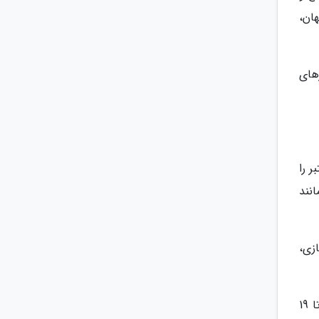
هان،
های
روشگاه معتبر را
نند
زی،
شما می توانید روزهای یک شنبه از ساعت 11 صبح تا 18 عصر، شنبه ها، دوشنبه ها و سه شنبه ها از ساعت 9:30 صبح تا 19