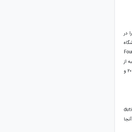
 برتر ونکوور را در
Aritzia ، Bebe ، Boss ، C و H&M و فروشگاه
وره ای مانند: Nordstrom و Holt Renfrew را گردهم آورده است. از طرفی این مرکز خرید به هتل Four
ه از
ساعت 10 صبح تا 19 عصر و در روزهای چهارشنبه، پنج شنبه و آدینه از ساعت 10 صبح تا 21 و روز شنبه از ساعت 10 صبح تا 20 و
ستاون؟ شما می توانید لباس های مجلل و جین مردانه که شامل برندهای مطرحی چون: Roden Gray و dutil
آنجا