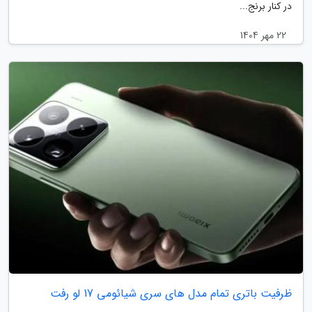
در کنار برنج...
22 مهر 1404
ظرفیت باتری تمام مدل های سری شیائومی 17 لو رفت