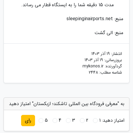
مدت 15 دقیقه شما را به ایستگاه قطار می رساند.
منبع: sleepinginairports.net
منبع: الی گشت
انتشار:
19 آذر 1403
بروزرسانی:
19 آذر 1403
گردآورنده:
mykonos.ir
شناسه مطلب: 2448
به "معرفی فرودگاه بین المللی تاشکند؛ ازبکستان" امتیاز دهید
امتیاز دهید:
1
2
3
4
5
رای