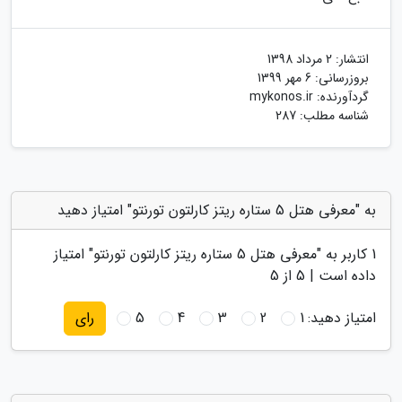
انتشار:
2 مرداد 1398
بروزرسانی:
6 مهر 1399
گردآورنده:
mykonos.ir
شناسه مطلب: 287
به "معرفی هتل 5 ستاره ریتز کارلتون تورنتو" امتیاز دهید
1
کاربر به "
معرفی هتل 5 ستاره ریتز کارلتون تورنتو
" امتیاز
داده است |
5
از 5
امتیاز دهید:
1
2
3
4
5
رای