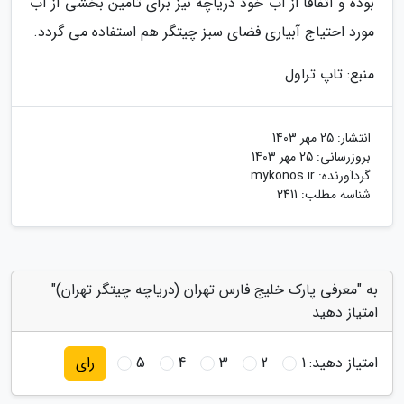
بوده و اتفاقا از آب خود دریاچه نیز برای تامین بخشی از آب
مورد احتیاج آبیاری فضای سبز چیتگر هم استفاده می گردد.
منبع: تاپ تراول
انتشار:
25 مهر 1403
بروزرسانی:
25 مهر 1403
گردآورنده:
mykonos.ir
شناسه مطلب: 2411
به "معرفی پارک خلیج فارس تهران (دریاچه چیتگر تهران)"
امتیاز دهید
امتیاز دهید:
1
2
3
4
5
رای