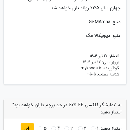
چهارم سال 2025 روانه بازار خواهد شد.
منبع: GSMArena
منبع: دیجیکالا مگ
انتشار:
17 تیر 1404
بروزرسانی:
17 تیر 1404
گردآورنده:
mykonos.ir
شناسه مطلب: 2505
به "نمایشگر گلکسی S25 FE در حد پرچم داران خواهد بود"
امتیاز دهید
امتیاز دهید:
1
2
3
4
5
رای