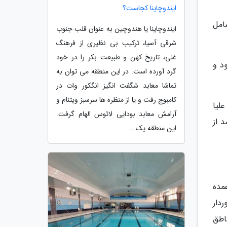
ایندوچاینا کجاست؟
 ایران را شامل
ایندوچاینا یا هندوچین به عنوان قلب جنوب
شرقی آسیا، ترکیب بی نظیری از فرهنگ
غنی، تاریخ کهن و طبیعت بکر را در خود
د و
گرد آورده است. در این منطقه می توان به
تماشا معابد شگفت انگیز انگکور وات در
کامبوج رفت و یا از منظره ها سرسبز ویتنام و
لیا
آرامش معابد بودایی لائوس الهام گرفت.
ی استان فارس را تشکیل می دهند که این جامعه 5/3 درصد از
این منطقه یک...
مده
دار
اطق