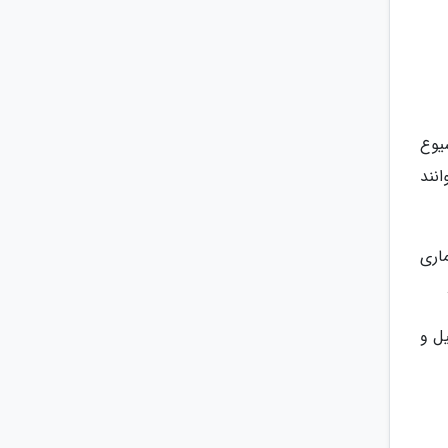
یوع
انند
اری
ل و