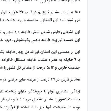
هایی از جمله تاخیر در پرداخت قسط وام،حق بیمه و
می شود. سه ایل قشقایی ،خمسه و لر با هشت طای
ایل قشقایی فارس شامل شش طایفه دره شوری، ش
ایل خمسه نیز پنج طایفه باصری،کردشولی ،عرب ،نفر و
ایل لر ممسنی این استان نیز شامل چهار طایفه بک
جمعیت فارس و 5/12 درصد از عشایر کل کشور را شامل می شود.
عشایر فارس در 67 درصد از عرصه های مرتعی در مناطق ییلاقی و قشلاقی این استان پراکنده شده اند.
زندگی عشایری توام با کوچندگی دارای پیشینه ت
جمعیت کشور را عشایر تشکیل می دادند و طی قرون 
بوده که معیشت آنها نیز با استفاده از فرآورده 