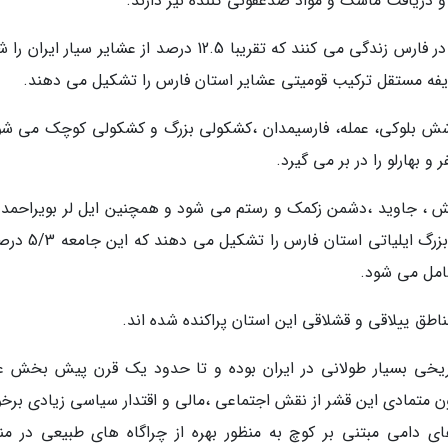
 دریافت ماسک و مواد ضدعفونی کننده نیز دارند.
150 هزار نفر عشایر کوچ رو در قالب 30 هزار خانوار در فارس زندگی می کنند که تقریبا 12.5 درصد از عشایر سیار
فه مستقل ترکیب قومیتی عشایر استان فارس را تشکیل می دهند.
ش بلوکی، عمله، فارسیمدان ،کشکولی بزرگ و کشکولی کوچک می شو
 بهارلو را در بر می گیرد.
ش ، جاوید ،دشمن زکمک و رستم می شود و همچنین ایل لر بویراحمد ع
با 9 طایفه به همراه هشت طایفه مستقل خانواده بزرگ ایلیات
اریخی بسیار طولانی در ایران بوده و تا حدود یک قرن پیش بخش ع
متمادی این قشر از نقش اجتماعی ،مالی و اقتدار سیاسی زیادی برخور
های دامی مبتنی بر کوچ به منظور بهره از چراگاه های طبیعی در من