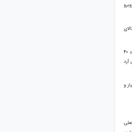
وبرو
لای
داستانی با بیان اینکه خانواده او 10 نفره و دو نفر از آنها نیز معلول هستند،گفت: در این شرایط حداقل باید دو کیسه آرد 40
 آرد
از و
علی