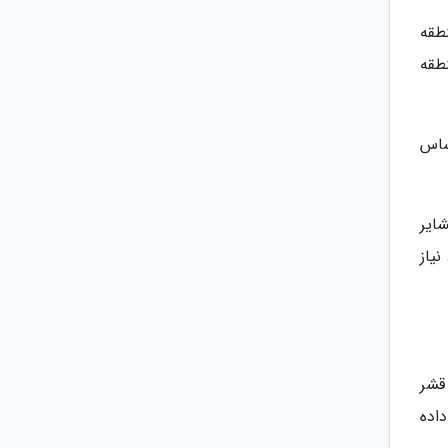
طقه
طقه
ساس
شایر
یاز
قشر
اده