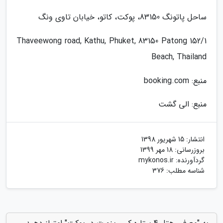
ساحل پاتونگ 83150، پوکت، کاتو، خیابان تاوی ونگ
152/1 Thaveewong road, Kathu, Phuket, 83150 Patong
Beach, Thailand
منبع: booking.com
منبع: الی گشت
انتشار:
15 شهریور 1398
بروزرسانی:
18 مهر 1399
گردآورنده:
mykonos.ir
شناسه مطلب: 376