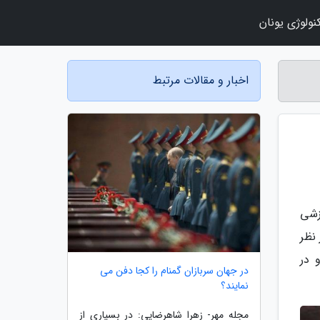
نولوژی یونان
اخبار و مقالات مرتبط
زشی
 نظر
 در
در جهان سربازان گمنام را کجا دفن می
نمایند؟
مجله مهر- زهرا شاهرضایی: در بسیاری از