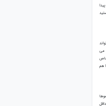
یدا
تید
اند
 می
خاص
ا هم
وها
داقل