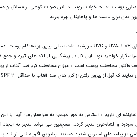
سازی پوست به رختخواب نروید. در این صورت کوهی از مسائل و مس
یون بدن برای دست ها و پاهایتان بهره ببرید.
استفاده از کرم ضد آفتاب اختیاری نیست. اشعه های UVA، UVB و UVC خورشید علت اصلی پیری زودهنگام پوس
ن سپاسگزار خواهید بود. این کار در پیشگیری از لکه های تیره و جمع 
ه ها در پوست جلوگیری می نماید. SPF مخفف فاکتور محافظت پوست است و میزان محافظت کرم ضد آفتاب از
را مشخص 
نماینده ای داریم و استرس به طور طبیعی به سراغمان می آید. با این 
ردرد و فشارخون منجر گردد. همچنین می تواند منجر به ایجاد آک
کمی از پیامدهای استرس شدید هستند. بنابراین اگرچه نمی توانید به 