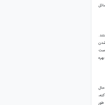
ائل
ت هستند.
شدن
 پوست
می نماید. متخصصان پوست توصیه می نمایند که قبل از بیرون رفتن از کرم های ضد آفتاب با حداقل SPF 30 بهره
حال
نه،
طور