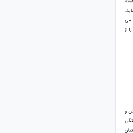
 در طول هفته
ید.
 می
ا از
 سفت کردن و
ستتان بستگی
تان