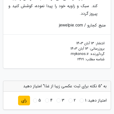
کند. سبک و زاویه خود را پیدا نموده، کوشش کنید و
پیروز گردد.
منبع: کجارو / jewelpie.com
انتشار:
13 آبان 1403
بروزرسانی:
13 آبان 1403
گردآورنده:
mykonos.ir
شناسه مطلب: 2421
به "5 نکته برای ثبت عکسی زیبا از غذا" امتیاز دهید
امتیاز دهید:
1
2
3
4
5
رای