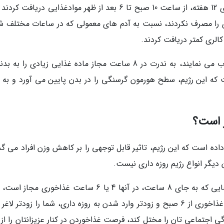
آنالیز های اجرا شده نشان می دهند کسانی که برای 12 هفته، از ساعت 10 صبح تا 6 بعد از ظهر موادغذایی دریافت
ی را مصرف نکردند، نسبت به آدم های معمولی که در ساعات مختلف شب
واقعیت این است که کسانی که رژیم 16:8 را انتخاب می نمایند، به ندرت در 8 ساعت مجاز ماده غذایی زیادی را
ت که این رژیم، سطح هورمون گرسنگی را در بدن پایین می آورد و به م
اده است که این رژیم، تاثیر قابل توجهی را بر کاهش وزن افراد می گذ
ن دیگر انواع رژیم روزه داری نیست.
شاید کمتر کردن زمان غذا خوردن و امتحان رژیم هایی که به جای 8 ساعت، در آنها 4 یا 6 ساعت غذاخوری م
لاغری شما را سریعتر کند، یا شاید آغاز کردن زمان غذاخوری از 6 صبح و زودتر وارد شدن به روزه داری، شما را زودتر ل
گی اجتماعی تان را مختل کند، فرصت غذاخوردن در کنار عزیزانتان را از