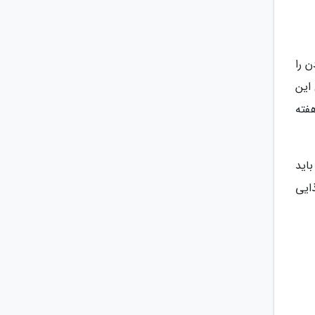
ن را
 این
هفته
باید
ه غذایی