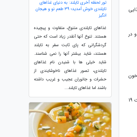
تور لحظه آخری تایلند: به دنیای غذاهای
تایلندی خوش آمدید؛ 39 طعم نو و هیجان
فت مواد غذایی
انگیز
غذاهای تایلندی متنوع، متفاوت و پیچیده
 در
هستند. تنوع آنها آنقدر زیاد است که حتی
گردشگرانی که پای ثابت سفر به تایلند
هستند، شاید بیشتر آنها را نمی شناسند.
شاید خیلی ها با شنیدن نام غذاهای
تایلندی، تصور غذاهای ناخوشایندی از
 خون
حشرات و جانوران عجیب و غریب داشته
باشند اما غذاهای تایلند...
یعنی شما می توانید از ساعت 7 صبح تا 3 بعد از ظهر، بدون هیچ محدودیتی مواد غذایی را مصرف کنید یا اینکه از ساعت 19