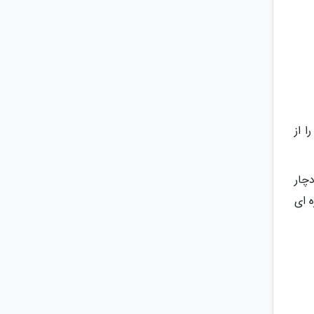
 از
چار
ه ای