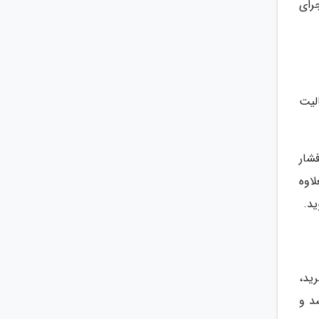
رای
لیت
فشار
اوه
ید.
لا ببرید،
د و