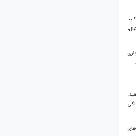
نید
ال،
اری
ید.
ها و مفاصل خود آسیب بزنید و این آسیب دیدگی در دهه 40 سالگی
های