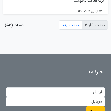
برگ ها، نُت برخورد...
12 اردیبهشت 1401
صفحه 1 از 3
صفحه بعد
تعداد: (53)
خبرنامه
عضویت