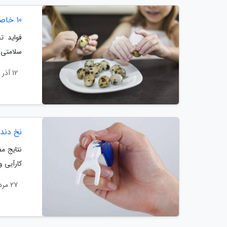
10 خاصیت فوق العاده تخم بلدرچین
فواید ت
سلامتی 
12 آذر 1399
نخ دندا
نتایج مط
کارآیی و
27 مرداد 1399