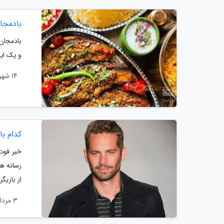
بادمجا
بادمجان 
و یک ای
14 شهریور 1401
کدام ب
خبر فوت
رسانه ها
از بازیگ
3 مرداد 1401