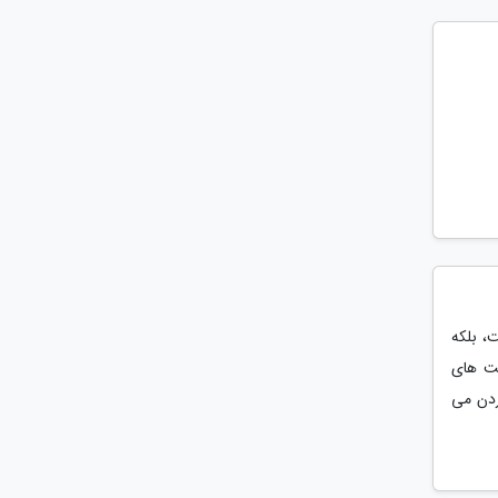
، بلکه
یت های
ردن می