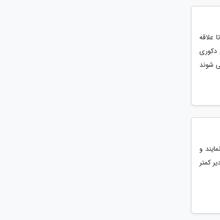
 علاقه
 دکوری
ی شوند
ایند و
یر کمتر