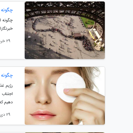
چگونه 
چگونه ا
خبرنگار
29 خرداد 1399
چگونه زیبا به ن
رژیم غذا
اجتناب 
دهیم که 
29 دی 1398