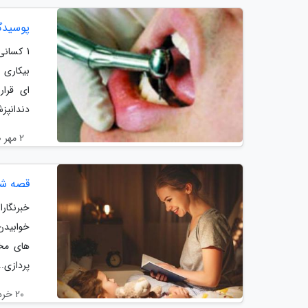
پوسیدگی 
1 کسان
بیکاری و
ای قرار
دندانپزش
2 مهر 1400
قصه شب برای بچه 
خبرنگارا
خوابیدن
های مخت
پردازی..
20 خرداد 1400