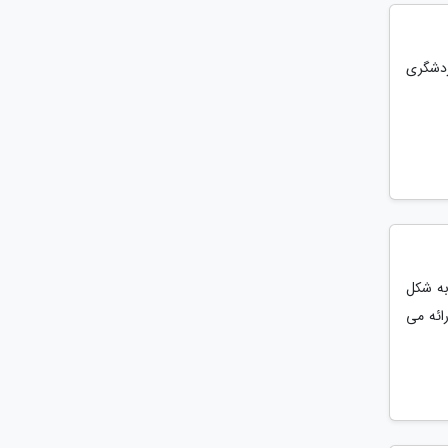
ردشگری
 به شکل
ائه می