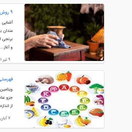
9 روش آسان برق انداختن و تمیز کردن ظروف برنجی در خانه
آشنایی 
مندان ب
برنجی ل
و آغاز...
9 تیر 1401
فهرستی
ویتامین
جزو عناص
از انداز
7 آبان 1400