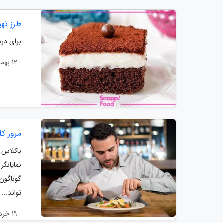
طرز تهی
برای درس
12 بهمن 1403
مرور کل
باکلاس 
نمایانگ
گوناگون
تواند...
19 خرداد 1403