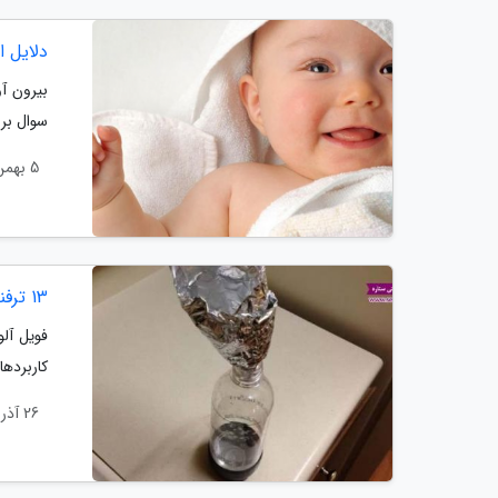
دلایل ا
بیرون آو
سوال برا
5 بهمن 1399
13 ترفند زیرکانه خانه داری با فویل آلومینیومی
فویل آلو
کاربردها
26 آذر 1399